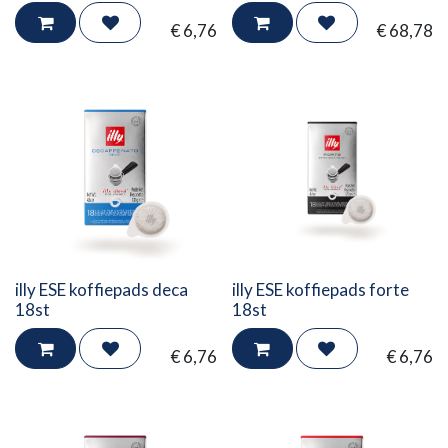
€
6,76
€
68,78
illy ESE koffiepads deca
illy ESE koffiepads forte
18st
18st
€
6,76
€
6,76