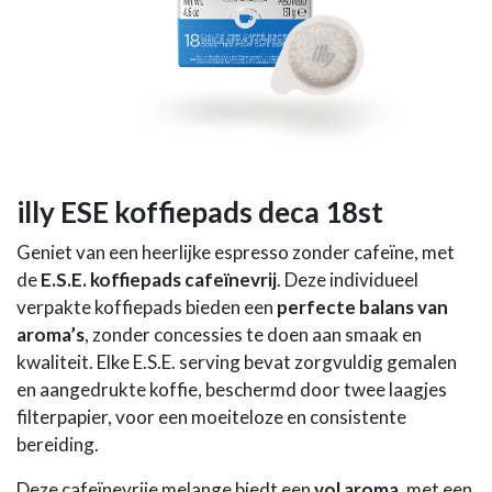
illy ESE koffiepads deca 18st
Geniet van een heerlijke espresso zonder cafeïne, met
de
E.S.E. koffiepads cafeïnevrij
. Deze individueel
verpakte koffiepads bieden een
perfecte balans van
aroma’s
, zonder concessies te doen aan smaak en
kwaliteit. Elke E.S.E. serving bevat zorgvuldig gemalen
en aangedrukte koffie, beschermd door twee laagjes
filterpapier, voor een moeiteloze en consistente
bereiding.
Deze cafeïnevrije melange biedt een
vol aroma
, met een