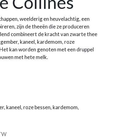
e Collines
appen, weelderig en heuvelachtig, een
ireren, zijn de theeën die ze produceren
blend combineert de kracht van zwarte thee
n: gember, kaneel, kardemom, roze
. Het kan worden genoten met een druppel
ouwen met hete melk.
er, kaneel, roze bessen, kardemom,
BTW