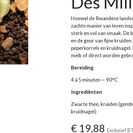
Des Mill
Hoewel de Rwandese landsch
zachte manier van leven insp
sterk en vol van smaak. De 
en de geur van fijne kruide
peperkorrels en kruidnagel
melk of direct worden gebr
Bereiding
4 à 5 minuten — 90°C
Ingrediënten
Zwarte thee, kruiden (gemb
kruidnagel)
€
19,88
Exclusief 