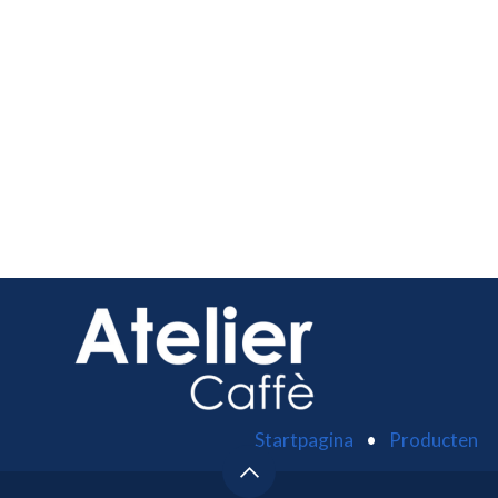
St
artpagina
•
Product
e
n