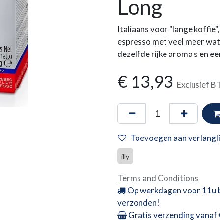
Long
Italiaans voor "lange koffie"
espresso met veel meer wat
dezelfde rijke aroma's en e
€
13,93
Exclusief 
Toevoegen aan verlangli
illy
Terms and Conditions
Op werkdagen voor 11u 
verzonden!
Gratis verzending vanaf