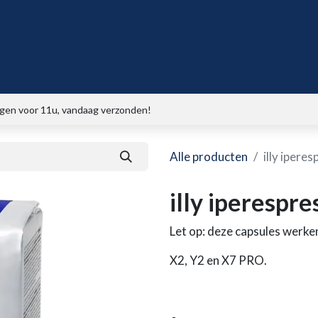
gen voor 11u, vandaag verzonden!
Alle producten
illy ipere
illy iperespre
Let op: deze capsules werken 
X2, Y2 en X7 PRO.