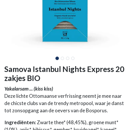
Samova Istanbul Nights Express 20
zakjes BIO
Yakalarsam ... (kiss kiss)
Deze lichte Ottomaanse verfrissing neemt je mee naar
de chicste clubs van de trendy metropool, waar je danst
tot zonsopgang aan de oevers van de Bosporus.
Ingrediënten:
Zwarte thee* (48,45%), groene munt*
(10%), anijs*, hibiscus*, gember*, kruidnagel*, kaneel*,